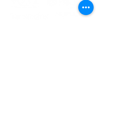
Encontre-
nos:
Rua Dona Margarida, 959 - Bairro Navegantes,
Porto Alegre - RS - CEP
90240-611
- Telefone:
(51)
3094.0100